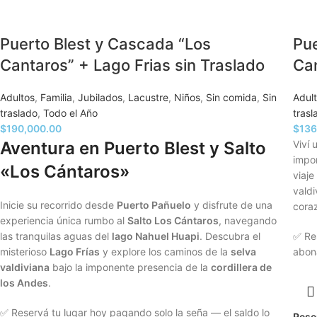
Puerto Blest y Cascada “Los
Pue
Cantaros” + Lago Frias sin Traslado
Can
Adultos
,
Familia
,
Jubilados
,
Lacustre
,
Niños
,
Sin comida
,
Sin
Adul
traslado
,
Todo el Año
trasl
$
190,000.00
$
136
Aventura en Puerto Blest y Salto
Viví 
impo
«Los Cántaros»
viaje
valdi
Inicie su recorrido desde
Puerto Pañuelo
y disfrute de una
coraz
experiencia única rumbo al
Salto Los Cántaros
, navegando
las tranquilas aguas del
lago Nahuel Huapi
. Descubra el
✅ Res
misterioso
Lago Frías
y explore los caminos de la
selva
aboná
valdiviana
bajo la imponente presencia de la
cordillera de
los Andes
.
✅ Reservá tu lugar hoy pagando solo la seña — el saldo lo
Rese