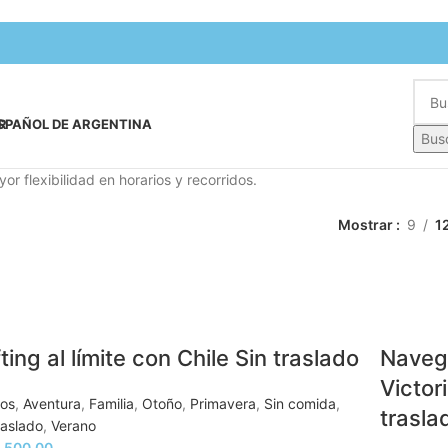
SPAÑOL DE ARGENTINA
Bus
r flexibilidad en horarios y recorridos.
Mostrar
9
1
ting al límite con Chile Sin traslado
Navega
Victor
tos
,
Aventura
,
Familia
,
Otoño
,
Primavera
,
Sin comida
,
trasla
raslado
,
Verano
,500.00