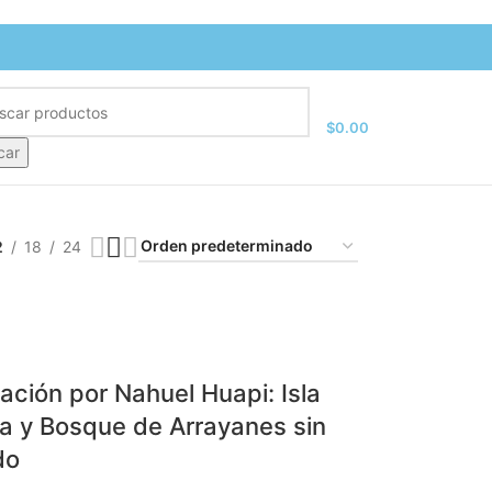
$
0.00
car
2
18
24
ción por Nahuel Huapi: Isla
ia y Bosque de Arrayanes sin
do