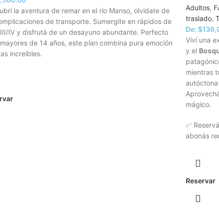
Adultos
,
F
brí la aventura de remar en el río Manso, olvidate de
traslado
,
T
omplicaciones de transporte. Sumergite en rápidos de
De:
$
136,
 III/IV y disfrutá de un desayuno abundante. Perfecto
Viví una e
 mayores de 14 años, este plan combina pura emoción
y el
Bosqu
tas increíbles.
patagónico
mientras 
autóctona 
Aprovechá
rvar
mágico.
✅ Reservá 
abonás rec
Reservar