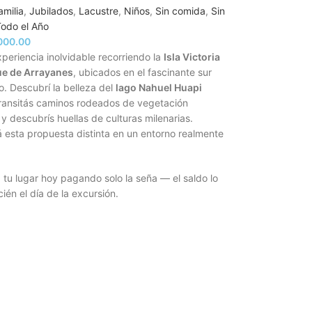
amilia
,
Jubilados
,
Lacustre
,
Niños
,
Sin comida
,
Sin
odo el Año
000.00
xperiencia inolvidable recorriendo la
Isla Victoria
e de Arrayanes
, ubicados en el fascinante sur
. Descubrí la belleza del
lago Nahuel Huapi
transitás caminos rodeados de vegetación
y descubrís huellas de culturas milenarias.
 esta propuesta distinta en un entorno realmente
tu lugar hoy pagando solo la seña — el saldo lo
ién el día de la excursión.