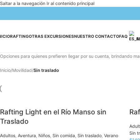
Saltar a la navegación
Ir al contenido principal
NICIO
RAFTING
OTRAS EXCURSIONES
NUESTRO CONTACTO
FAQ
E
Opciones para quienes prefieren llegar por su cuenta, brindando mayo
Inicio
/
Movilidad
/
Sin traslado
Rafting Light en el Río Manso sin
Raf
Traslado
Adul
Sin t
Adultos
,
Aventura
,
Niños
,
Sin comida
,
Sin traslado
,
Verano
$
149