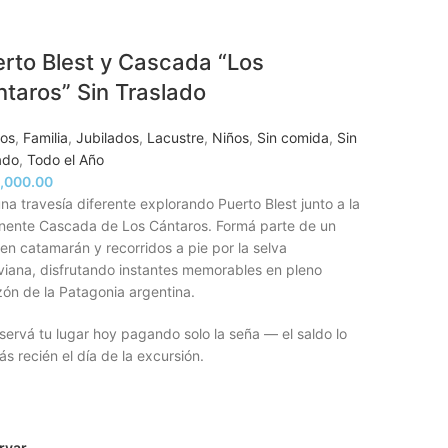
rto Blest y Cascada “Los
taros” Sin Traslado
tos
,
Familia
,
Jubilados
,
Lacustre
,
Niños
,
Sin comida
,
Sin
ado
,
Todo el Año
,000.00
una travesía diferente explorando Puerto Blest junto a la
nente Cascada de Los Cántaros. Formá parte de un
 en catamarán y recorridos a pie por la selva
viana, disfrutando instantes memorables en pleno
ón de la Patagonia argentina.
ervá tu lugar hoy pagando solo la seña — el saldo lo
s recién el día de la excursión.
rvar