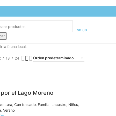
$
0.00
car
 la fauna local.
2
18
24
 por el Lago Moreno
ventura
,
Con traslado
,
Familia
,
Lacustre
,
Niños
,
a
,
Verano
.00