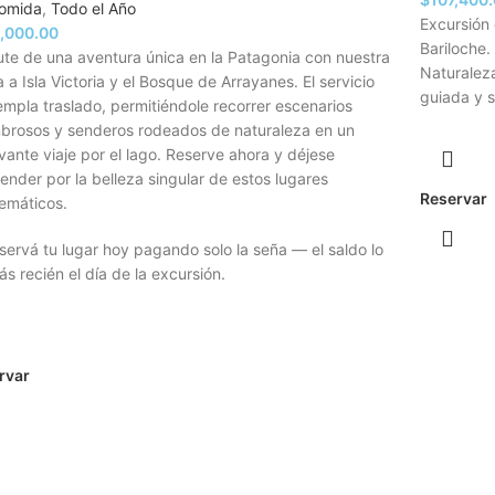
comida
,
Todo el Año
Excursión
,000.00
Bariloche.
ute de una aventura única en la Patagonia con nuestra
Naturaleza
a a Isla Victoria y el Bosque de Arrayanes. El servicio
guiada y 
mpla traslado, permitiéndole recorrer escenarios
brosos y senderos rodeados de naturaleza en un
vante viaje por el lago. Reserve ahora y déjese
ender por la belleza singular de estos lugares
Reservar
emáticos.
ervá tu lugar hoy pagando solo la seña — el saldo lo
s recién el día de la excursión.
rvar