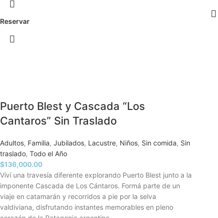
Reservar
Puerto Blest y Cascada “Los
Cantaros” Sin Traslado
Adultos
,
Familia
,
Jubilados
,
Lacustre
,
Niños
,
Sin comida
,
Sin
traslado
,
Todo el Año
$
136,000.00
Viví una travesía diferente explorando Puerto Blest junto a la
imponente Cascada de Los Cántaros. Formá parte de un
viaje en catamarán y recorridos a pie por la selva
valdiviana, disfrutando instantes memorables en pleno
corazón de la Patagonia argentina.