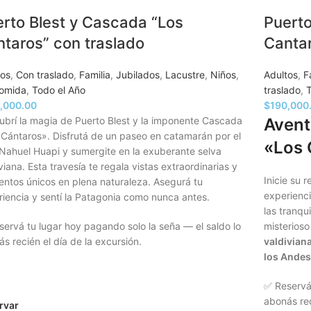
rto Blest y Cascada “Los
Puerto
taros” con traslado
Cantar
tos
,
Con traslado
,
Familia
,
Jubilados
,
Lacustre
,
Niños
,
Adultos
,
F
comida
,
Todo el Año
traslado
,
T
,000.00
$
190,000
ubrí la magia de Puerto Blest y la imponente Cascada
Avent
 Cántaros». Disfrutá de un paseo en catamarán por el
«Los 
Nahuel Huapi y sumergite en la exuberante selva
viana. Esta travesía te regala vistas extraordinarias y
Inicie su 
ntos únicos en plena naturaleza. Asegurá tu
experienc
iencia y sentí la Patagonia como nunca antes.
las tranqu
ervá tu lugar hoy pagando solo la seña — el saldo lo
misterios
s recién el día de la excursión.
valdivian
los Andes
✅ Reservá 
abonás rec
rvar