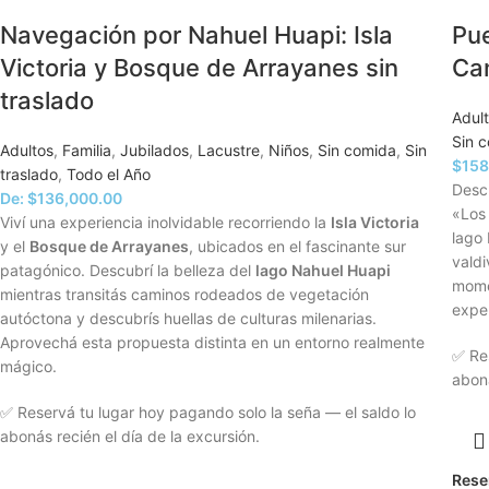
Navegación por Nahuel Huapi: Isla
Pue
Victoria y Bosque de Arrayanes sin
Can
traslado
Adul
Sin 
Adultos
,
Familia
,
Jubilados
,
Lacustre
,
Niños
,
Sin comida
,
Sin
$
158
traslado
,
Todo el Año
Desc
De:
$
136,000.00
«Los
Viví una experiencia inolvidable recorriendo la
Isla Victoria
lago 
y el
Bosque de Arrayanes
, ubicados en el fascinante sur
valdi
patagónico. Descubrí la belleza del
lago Nahuel Huapi
mome
mientras transitás caminos rodeados de vegetación
exper
autóctona y descubrís huellas de culturas milenarias.
Aprovechá esta propuesta distinta en un entorno realmente
✅ Res
mágico.
aboná
✅ Reservá tu lugar hoy pagando solo la seña — el saldo lo
abonás recién el día de la excursión.
Rese