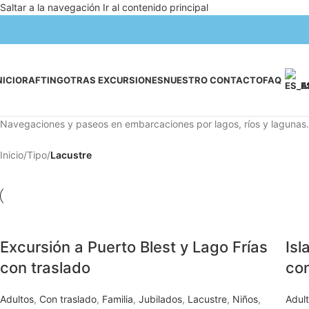
Saltar a la navegación
Ir al contenido principal
NICIO
RAFTING
OTRAS EXCURSIONES
NUESTRO CONTACTO
FAQ
E
Navegaciones y paseos en embarcaciones por lagos, ríos y lagunas. 
Inicio
/
Tipo
/
Lacustre
Excursión a Puerto Blest y Lago Frías
Isl
con traslado
con
Adultos
,
Con traslado
,
Familia
,
Jubilados
,
Lacustre
,
Niños
,
Adul