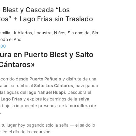
 Blest y Cascada “Los
os” + Lago Frias sin Traslado
amilia
,
Jubilados
,
Lacustre
,
Niños
,
Sin comida
,
Sin
odo el Año
.00
ura en Puerto Blest y Salto
Cántaros»
recorrido desde
Puerto Pañuelo
y disfrute de una
ia única rumbo al
Salto Los Cántaros
, navegando
ilas aguas del
lago Nahuel Huapi
. Descubra el
o
Lago Frías
y explore los caminos de la
selva
a
bajo la imponente presencia de la
cordillera de
.
tu lugar hoy pagando solo la seña — el saldo lo
ién el día de la excursión.