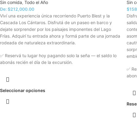
Sin comida
,
Todo el Año
Sin 
De:
$
212,000.00
$
158
Viví una experiencia única recorriendo Puerto Blest y la
Disfr
Cascada Los Cántaros. Disfrutá de un paseo en barco y
salid
dejate sorprender por los paisajes imponentes del Lago
conte
Frías. Adquirí tu entrada ahora y formá parte de una jornada
asom
rodeada de naturaleza extraordinaria.
cauti
sorpr
✅ Reservá tu lugar hoy pagando solo la seña — el saldo lo
embl
abonás recién el día de la excursión.
✅ Res
aboná
Seleccionar opciones
Rese