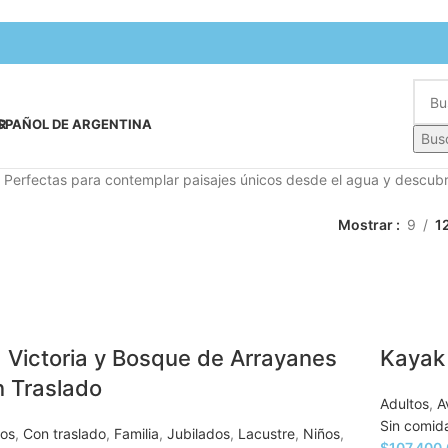
SPAÑOL DE ARGENTINA
Bus
Perfectas para contemplar paisajes únicos desde el agua y descubrir
Mostrar
9
1
a Victoria y Bosque de Arrayanes
Kayak
 Traslado
Adultos
,
A
Sin comid
tos
,
Con traslado
,
Familia
,
Jubilados
,
Lacustre
,
Niños
,
$
107,400